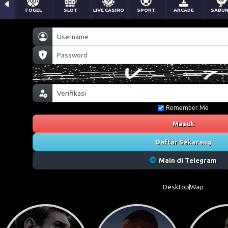
TOGEL
SLOT
LIVE CASINO
SPORT
ARCADE
SABU
Remember Me
Masuk
Daftar Sekarang
Main di Telegram
Desktop
Wap