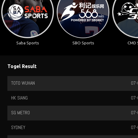
Saba Sports
SBO Sports
CMD 
Togel Result
TOTO WUHAN
07-
HK SIANG
07-
SG METRO
07-
SYDNEY
07-