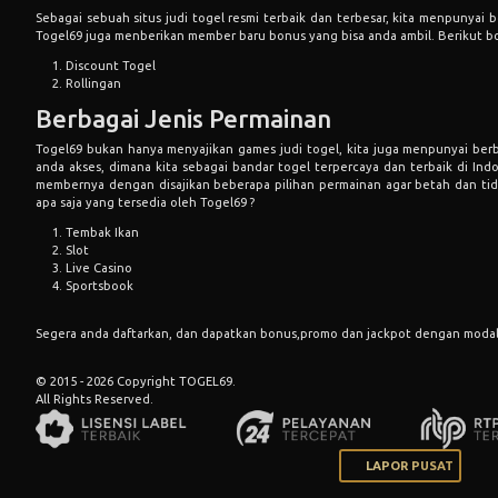
Sebagai sebuah situs judi togel resmi terbaik dan terbesar, kita menpunyai
Togel69 juga menberikan member baru bonus yang bisa anda ambil. Berikut b
Discount Togel
Rollingan
Berbagai Jenis Permainan
Togel69 bukan hanya menyajikan games judi togel, kita juga menpunyai ber
anda akses, dimana kita sebagai bandar togel terpercaya dan terbaik di Ind
membernya dengan disajikan beberapa pilihan permainan agar betah dan tid
apa saja yang tersedia oleh Togel69 ?
Tembak Ikan
Slot
Live Casino
Sportsbook
Segera anda daftarkan, dan dapatkan bonus,promo dan jackpot dengan modal 
© 2015 - 2026 Copyright TOGEL69.
All Rights Reserved.
LAPOR PUSAT