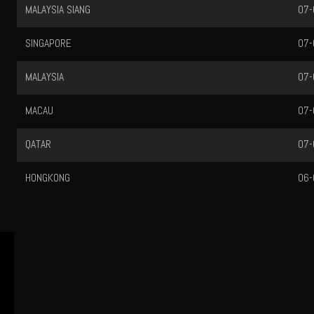
MALAYSIA SIANG
07-
SINGAPORE
07-
MALAYSIA
07-
MACAU
07-
QATAR
07-
HONGKONG
06-