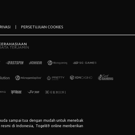
RIVASI
|
PERSETUJUAN COOKIES
EESE
Rise of Ymir
sion
Fire my Laser
an muda sampai tua dengan mudah untuk menebak
 resmi di Indonesia, Togel69 online menberikan