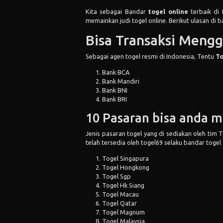
kemudahan akses untuk bermain togel online 
Kita sebagai Bandar
togel online
terbaik di
memainkan judi togel online. Berikut ulasan di 
Bisa Transaksi Meng
Klowns
Phoen
Sebagai agen togel resmi di Indonesia, Tentu
To
Bank BCA
Bank Mandiri
Bank BNI
Bank BRI
10 Pasaran bisa anda ma
Jenis pasaran togel yang di sediakan oleh tim
telah tersedia oleh togel69 selaku bandar togel 
Strength of Hercules
Da
Togel Singapura
Togel Hongkong
Togel Sgp
Togel Hk Siang
Togel Macau
Togel Qatar
Togel Magnum