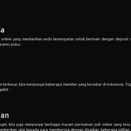
sa
Le King
's Food Truck
Rainbow Pri
el online yang menberikan anda kesempatan untuk bermain dengan deposit 
jenis pulsa :
 dan terbesar, kita menpunyai beberapa member yang tersebar di Indonesia, 
el69 :
ami Mayhem
Le Zeus
Stormbo
nan
gel, kita juga menpunyai berbagai macam permainan judi online yang bisa