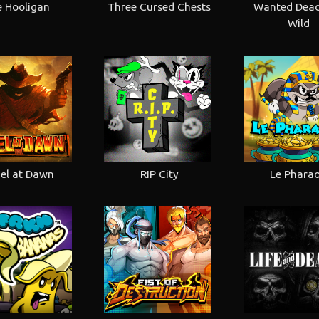
e Hooligan
Three Cursed Chests
Wanted Dead
Wild
el at Dawn
RIP City
Le Phara