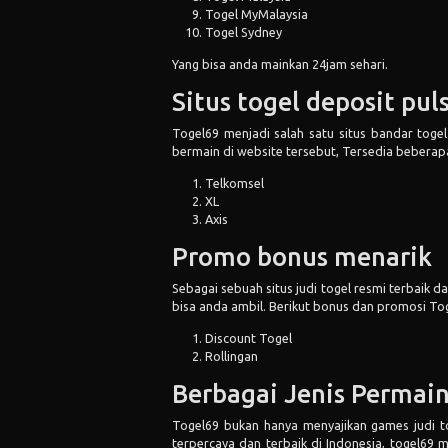
Togel Malaysia
Togel MyMalaysia
Togel Sydney
Yang bisa anda mainkan 24jam sehari.
Situs togel deposit pul
Booze Bash
Fred
Togel69 menjadi salah satu situs bandar tog
bermain di website tersebut, Tersedia beberapa 
Telkomsel
XL
Axis
Promo bonus menarik
Sebagai sebuah situs judi togel resmi terbaik
bisa anda ambil. Berikut bonus dan promosi Tog
Bullets and Bounty
Mi
Discount Togel
Rollingan
Berbagai Jenis Permai
Togel69 bukan hanya menyajikan games judi to