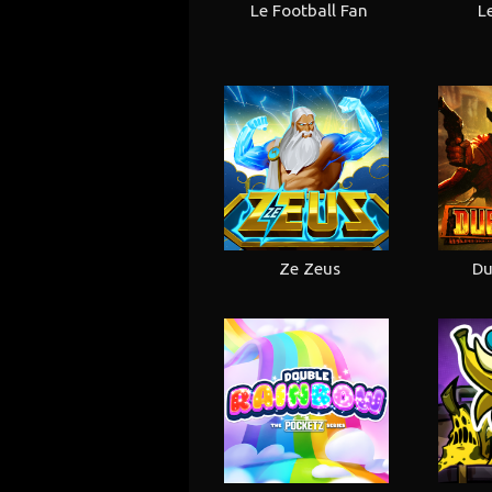
Le Football Fan
L
Ze Zeus
Du