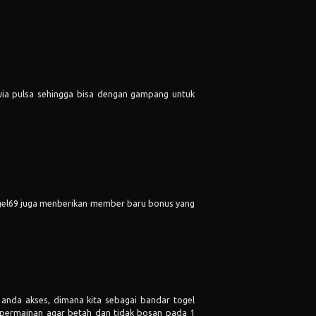
ncess
Marlin Masters: The
Big Haul
via pulsa sehingga bisa dengan gampang untuk
Togel69 juga menberikan member baru bonus yang
rn
The Luxe
 anda akses, dimana kita sebagai bandar togel