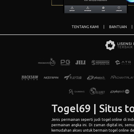
TENTANG KAMI
|
BANTUAN
|
Dragon's Domain
Do
Wings of Horus
Sn
Togel69 | Situs t
Jenis permainan seperti judi togel online di
permainan angka ini. Di zaman digital ini, se