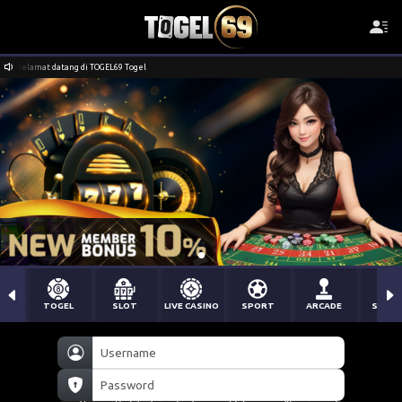
Selamat datang di TOGEL69 Togel
TOGEL
SLOT
LIVE CASINO
SPORT
ARCADE
SABU