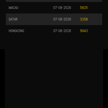
MACAU
07-08-2026
5825
QATAR
07-08-2026
3158
HONGKONG
07-08-2026
9943