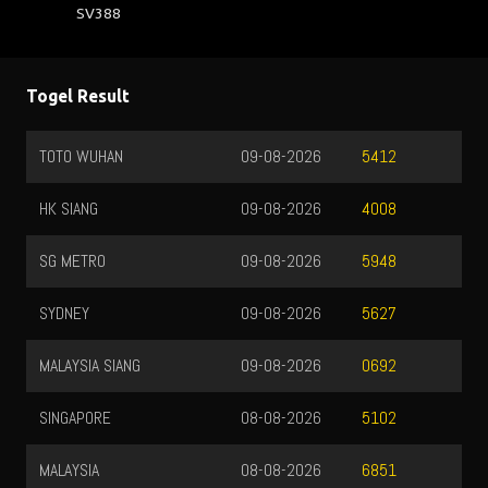
SV388
Togel Result
TOTO WUHAN
09-08-2026
5412
HK SIANG
09-08-2026
4008
SG METRO
09-08-2026
5948
SYDNEY
09-08-2026
5627
MALAYSIA SIANG
09-08-2026
0692
SINGAPORE
08-08-2026
5102
MALAYSIA
08-08-2026
6851