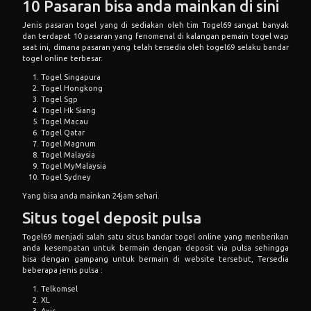
10 Pasaran bisa anda mainkan di sini
Jenis pasaran togel yang di sediakan oleh tim Togel69 sangat banyak
dan terdapat 10 pasaran yang fenomenal di kalangan pemain togel wap
saat ini, dimana pasaran yang telah tersedia oleh togel69 selaku bandar
togel online terbesar.
Togel Singapura
Togel Hongkong
Togel Sgp
Togel Hk Siang
Togel Macau
Togel Qatar
Togel Magnum
Togel Malaysia
Togel MyMalaysia
Togel Sydney
Yang bisa anda mainkan 24jam sehari.
Situs togel deposit pulsa
Togel69 menjadi salah satu situs bandar togel online yang menberikan
anda kesempatan untuk bermain dengan deposit via pulsa sehingga
bisa dengan gampang untuk bermain di website tersebut, Tersedia
beberapa jenis pulsa :
Telkomsel
XL
Axis