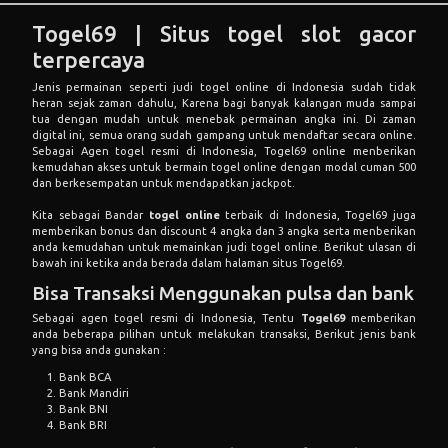
Togel69 | Situs togel slot gacor
terpercaya
Jenis permainan seperti judi togel online di Indonesia sudah tidak
heran sejak zaman dahulu, Karena bagi banyak kalangan muda sampai
tua dengan mudah untuk menebak permainan angka ini. Di zaman
digital ini, semua orang sudah gampang untuk mendaftar secara online.
Sebagai Agen togel resmi di Indonesia, Togel69 online menberikan
kemudahan akses untuk bermain togel online dengan modal cuman 500
dan berkesempatan untuk mendapatkan jackpot.
Kita sebagai Bandar
togel online
terbaik di Indonesia, Togel69 juga
memberikan bonus dan discount 4 angka dan 3 angka serta menberikan
anda kemudahan untuk memainkan judi togel online. Berikut ulasan di
bawah ini ketika anda berada dalam halaman situs Togel69.
Bisa Transaksi Menggunakan pulsa dan bank
Sebagai agen togel resmi di Indonesia, Tentu
Togel69
memberikan
anda beberapa pilihan untuk melakukan transaksi, Berikut jenis bank
yang bisa anda gunakan :
Bank BCA
Bank Mandiri
Bank BNI
Bank BRI