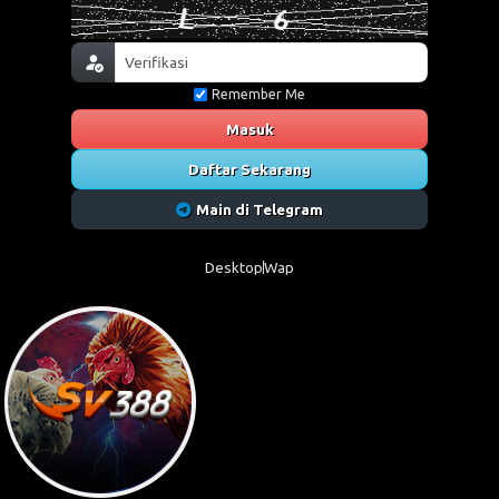
Remember Me
Masuk
Daftar Sekarang
Main di Telegram
Desktop
Wap