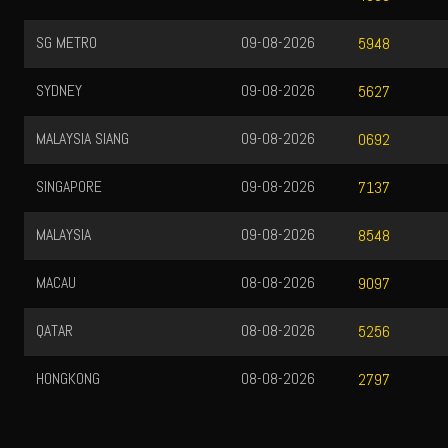
SG METRO
09-08-2026
5948
SYDNEY
09-08-2026
5627
MALAYSIA SIANG
09-08-2026
0692
SINGAPORE
09-08-2026
7137
MALAYSIA
09-08-2026
8548
MACAU
08-08-2026
9097
QATAR
08-08-2026
5256
HONGKONG
08-08-2026
2797