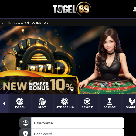
Selamat datang di TOGEL69 Togel
TOGEL
SLOT
LIVE CASINO
SPORT
ARCADE
SABU