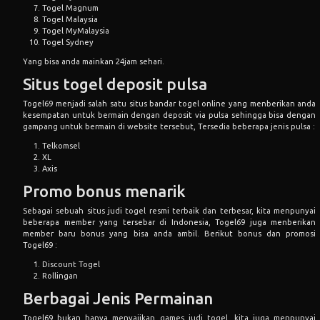
Togel Magnum
Togel Malaysia
Togel MyMalaysia
Togel Sydney
Yang bisa anda mainkan 24jam sehari.
Situs togel deposit pulsa
Togel69 menjadi salah satu situs bandar togel online yang menberikan anda
kesempatan untuk bermain dengan deposit via pulsa sehingga bisa dengan
gampang untuk bermain di website tersebut, Tersedia beberapa jenis pulsa :
Telkomsel
XL
Axis
Promo bonus menarik
Sebagai sebuah situs judi togel resmi terbaik dan terbesar, kita menpunyai
beberapa member yang tersebar di Indonesia, Togel69 juga menberikan
member baru bonus yang bisa anda ambil. Berikut bonus dan promosi
Togel69 :
Discount Togel
Rollingan
Berbagai Jenis Permainan
Togel69 bukan hanya menyajikan games judi togel, kita juga menpunyai