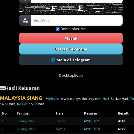
Remember Me
Masuk
Daftar Sekarang
Main di Telegram
Desktop
Wap
Hasil Keluaran
MALAYSIA SIANG
Website:
www.malaysialottery.net
, Hari:
Setiap Hari
, T
14:30 WIB
, Result:
15:00 WIB
No
Tanggal
Hari
Pasaran
Result
1
07 Aug 2026
Jumat
MYD - 871
4519
2
06 Aug 2026
Kamis
MYD - 870
6379