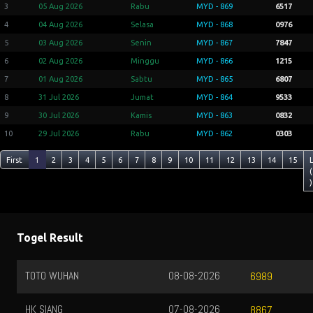
3
05 Aug 2026
Rabu
MYD - 869
6517
4
04 Aug 2026
Selasa
MYD - 868
0976
5
03 Aug 2026
Senin
MYD - 867
7847
6
02 Aug 2026
Minggu
MYD - 866
1215
7
01 Aug 2026
Sabtu
MYD - 865
6807
8
31 Jul 2026
Jumat
MYD - 864
9533
9
30 Jul 2026
Kamis
MYD - 863
0832
10
29 Jul 2026
Rabu
MYD - 862
0303
First
1
2
3
4
5
6
7
8
9
10
11
12
13
14
15
(
)
Togel Result
TOTO WUHAN
08-08-2026
6989
HK SIANG
07-08-2026
8867