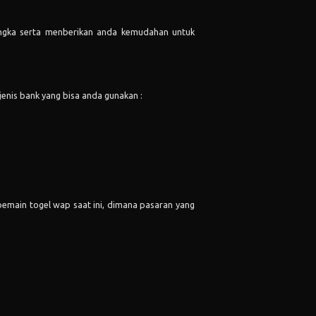
angka serta menberikan anda kemudahan untuk
unes
Tiger's Treasures
enis bank yang bisa anda gunakan :
pemain togel wap saat ini, dimana pasaran yang
dusa
Seven 7's