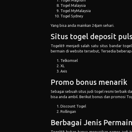
Togel Magnum
Togel Malaysia
Togel MyMalaysia
Togel Sydney
Yang bisa anda mainkan 24jam sehari.
Horse's Treasures
Situs togel deposit pul
Togel69 menjadi salah satu situs bandar tog
bermain di website tersebut, Tersedia beberapa 
Telkomsel
XL
Axis
Promo bonus menarik
Sebagai sebuah situs judi togel resmi terbaik
bisa anda ambil. Berikut bonus dan promosi Tog
Pizza Fiesta
Arct
Discount Togel
Rollingan
Berbagai Jenis Permai
Togel69 bukan hanya menyajikan games judi to