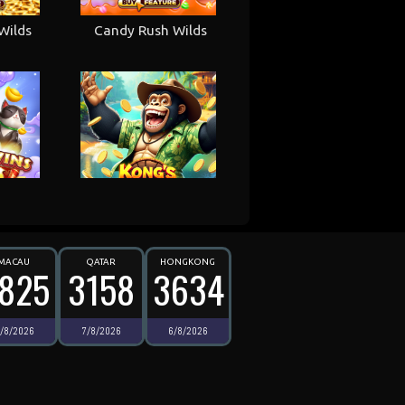
Wilds
Candy Rush Wilds
Wilds
Kong's Jungle Tower
s
MACAU
QATAR
HONGKONG
825
3158
3634
/8/2026
7/8/2026
6/8/2026