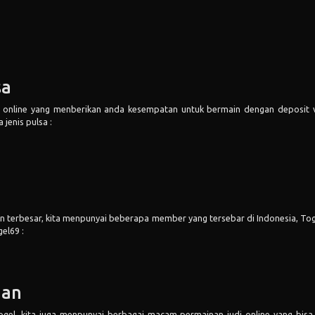
Ultra Ace
Bass Catch Super
Lucky Rainbo
sa
Luck
el online yang menberikan anda kesempatan untuk bermain dengan deposit 
jenis pulsa :
 dan terbesar, kita menpunyai beberapa member yang tersebar di Indonesia, 
el69 :
ic Wolf Triple
Go! Fishing: Reelin'
Book of Wo
Riches
Fortunes
nan
gel, kita juga menpunyai berbagai macam permainan judi online yang bisa