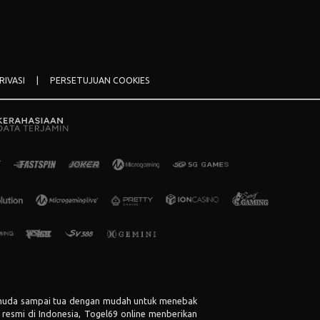
 Oink
African Wilds
a
RIVASI
|
PERSETUJUAN COOKIES
o's
Golden Cat Fortunes
rail
an muda sampai tua dengan mudah untuk menebak
 resmi di Indonesia, Togel69 online menberikan