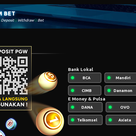
M BET
ey On Reels
Dragon's Rhythm
Break Away 
Deposit
Withdraw
Bet
Link&Win
Bank Lokal
BCA
Mandiri
 Burst Frenzy
Chicken Night Fever
Joker Ice Fren
CIMB
Danamon
Strike
E Money & Pulsa
DANA
OVO
Telkomsel
Axiata