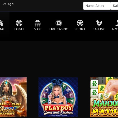
EL69 Togel
ME
TOGEL
SLOT
LIVE CASINO
SPORT
SABUNG
ARC