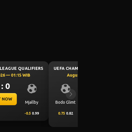
 Blitz
Wrath of Seth-Split
FOOTBALL F24 INTERNATIONAL
FRIENDLY
ounty
Bonny's Treasures
August 7, 2026 — 22:45 WIB
1 : 0
Next
BET NOW
e-
e-Croatia
erlands
0
0.74
0.00
-0.98