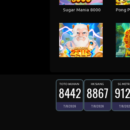
Sugar Mania 8000
Pong 
Almighty Zeus Empire
Ma
TOTO WUHAN
HK SIANG
SG MET
8442
8867
91
7/8/2026
7/8/2026
7/8/20