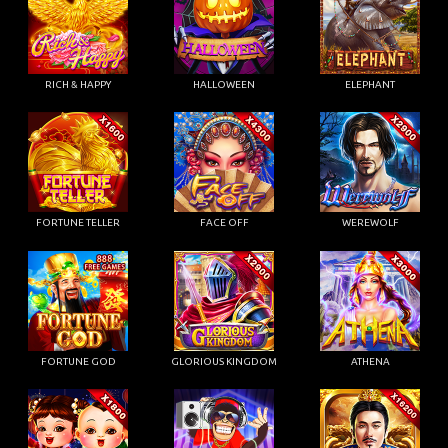
RICH & HAPPY
HALLOWEEN
ELEPHANT
FORTUNE TELLER
FACE OFF
WEREWOLF
FORTUNE GOD
GLORIOUS KINGDOM
ATHENA