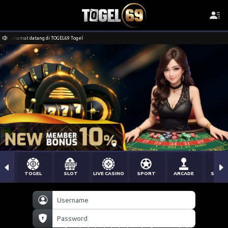
Selamat datang di TOGEL69 Togel
TOGEL
SLOT
LIVE CASINO
SPORT
ARCADE
SABU