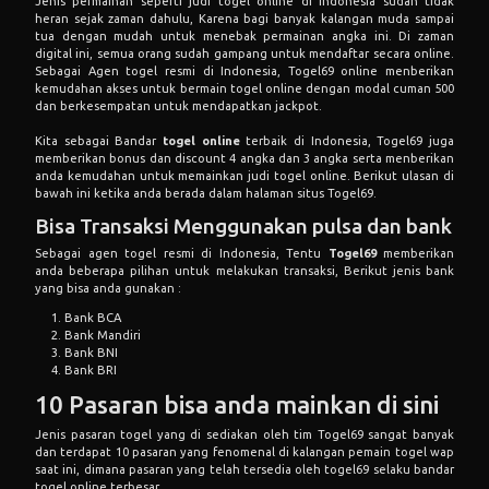
Jenis permainan seperti judi togel online di Indonesia sudah tidak
heran sejak zaman dahulu, Karena bagi banyak kalangan muda sampai
tua dengan mudah untuk menebak permainan angka ini. Di zaman
digital ini, semua orang sudah gampang untuk mendaftar secara online.
Sebagai Agen togel resmi di Indonesia, Togel69 online menberikan
kemudahan akses untuk bermain togel online dengan modal cuman 500
dan berkesempatan untuk mendapatkan jackpot.
Kita sebagai Bandar
togel online
terbaik di Indonesia, Togel69 juga
memberikan bonus dan discount 4 angka dan 3 angka serta menberikan
anda kemudahan untuk memainkan judi togel online. Berikut ulasan di
bawah ini ketika anda berada dalam halaman situs Togel69.
Bisa Transaksi Menggunakan pulsa dan bank
Sebagai agen togel resmi di Indonesia, Tentu
Togel69
memberikan
anda beberapa pilihan untuk melakukan transaksi, Berikut jenis bank
yang bisa anda gunakan :
Bank BCA
Bank Mandiri
Bank BNI
Bank BRI
10 Pasaran bisa anda mainkan di sini
Jenis pasaran togel yang di sediakan oleh tim Togel69 sangat banyak
dan terdapat 10 pasaran yang fenomenal di kalangan pemain togel wap
saat ini, dimana pasaran yang telah tersedia oleh togel69 selaku bandar
togel online terbesar.