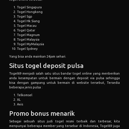
Togel Singapura
Togel Hongkong
Togel Sgp
Togel Hk Siang
Togel Macau
Togel Qatar
Togel Magnum
Togel Malaysia
Togel MyMalaysia
Togel Sydney
Yang bisa anda mainkan 24jam sehari.
Situs togel deposit pulsa
Togel69 menjadi salah satu situs bandar togel online yang menberikan
anda kesempatan untuk bermain dengan deposit via pulsa sehingga
bisa dengan gampang untuk bermain di website tersebut, Tersedia
beberapa jenis pulsa :
Telkomsel
XL
Axis
Promo bonus menarik
Sebagai sebuah situs judi togel resmi terbaik dan terbesar, kita
menpunyai beberapa member yang tersebar di Indonesia, Togel69 juga