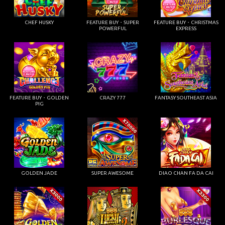
CHEF HUSKY
FEATURE BUY・SUPER
FEATURE BUY・CHRISTMAS
POWERFUL
EXPRESS
FEATURE BUY・GOLDEN
CRAZY 777
FANTASY SOUTHEAST ASIA
PIG
GOLDEN JADE
SUPER AWESOME
DIAO CHAN FA DA CAI