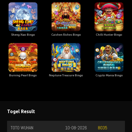
Sheng Xiao Bingo
Caishen Riches Bingo
Chilli Hunter Bingo
Burning Pearl Bingo
Neptune Treasure Bingo
Crypto Mania Bingo
Togel Result
TOTO WUHAN
10-08-2026
8035