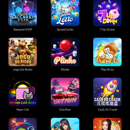
Baccarat VVIP
Speed Lotto
7 Up Down
Jogo Do Bicho
Plinko
Thai Hi-Lo
Nyan Cat
Out Run
Cash Or Crash