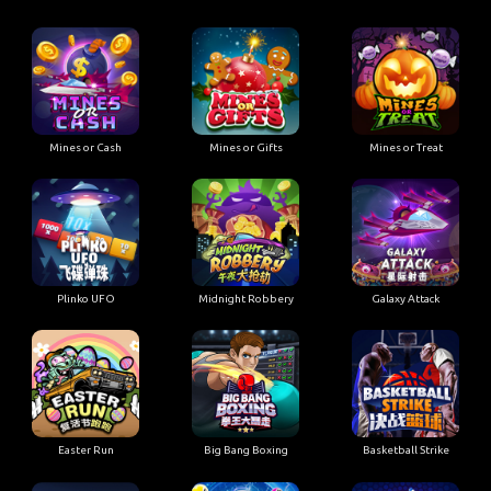
Mines or Cash
Mines or Gifts
Mines or Treat
Plinko UFO
Midnight Robbery
Galaxy Attack
Easter Run
Big Bang Boxing
Basketball Strike