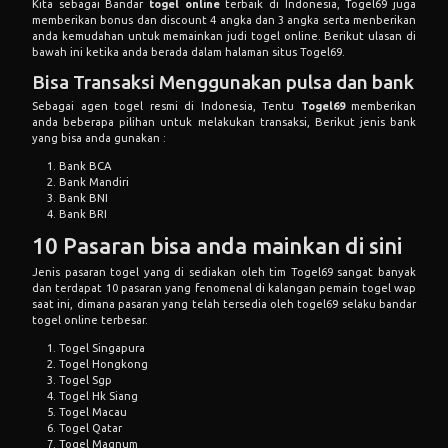
Kita sebagai Bandar
togel online
terbaik di Indonesia, Togel69 juga
memberikan bonus dan discount 4 angka dan 3 angka serta menberikan
anda kemudahan untuk memainkan judi togel online. Berikut ulasan di
bawah ini ketika anda berada dalam halaman situs Togel69.
Bisa Transaksi Menggunakan pulsa dan bank
Sebagai agen togel resmi di Indonesia, Tentu
Togel69
memberikan
anda beberapa pilihan untuk melakukan transaksi, Berikut jenis bank
yang bisa anda gunakan :
Bank BCA
Bank Mandiri
Bank BNI
Bank BRI
10 Pasaran bisa anda mainkan di sini
Jenis pasaran togel yang di sediakan oleh tim Togel69 sangat banyak
dan terdapat 10 pasaran yang fenomenal di kalangan pemain togel wap
saat ini, dimana pasaran yang telah tersedia oleh togel69 selaku bandar
togel online terbesar.
Togel Singapura
Togel Hongkong
Togel Sgp
Togel Hk Siang
Togel Macau
Togel Qatar
Togel Magnum