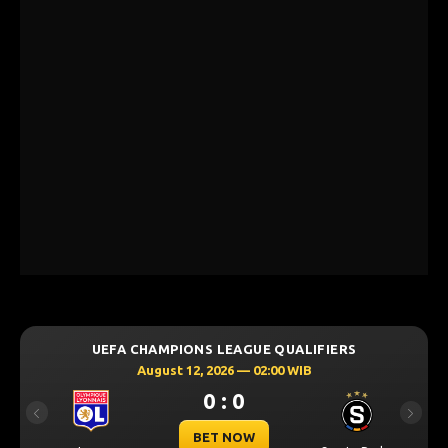
S LEAGUE QUALIFIERS
UEFA CHAMPIONS LEA
 2026 — 02:00 WIB
August 12, 2026 
0 : 0
0 : 
Previous
Next
ET NOW
BET N