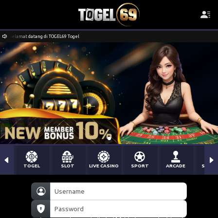
Selamat datang di TOGEL69 Togel
TOGEL
SLOT
LIVE CASINO
SPORT
ARCADE
SABU