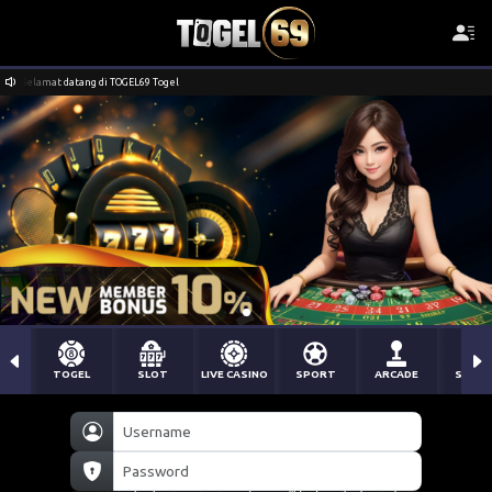
Selamat datang di TOGEL69 Togel
TOGEL
SLOT
LIVE CASINO
SPORT
ARCADE
SABU