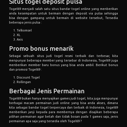
Situs togel deposit pulsa
Togel69 menjadi salah satu situs bandar togel online yang menberikan
anda kesempatan untuk bermain dengan deposit via pulsa sehingga
bisa dengan gampang untuk bermain di website tersebut, Tersedia
beberapa jenis pulsa :
Telkomsel
XL
Axis
Promo bonus menarik
Sebagai sebuah situs judi togel resmi terbaik dan terbesar, kita
menpunyai beberapa member yang tersebar di Indonesia, Togel69 juga
menberikan member baru bonus yang bisa anda ambil. Berikut bonus
dan promosi Togel69 :
Discount Togel
Rollingan
Berbagai Jenis Permainan
Togel69 bukan hanya menyajikan games judi togel, kita juga menpunyai
berbagai macam permainan judi online yang bisa anda akses, dimana
kita sebagai bandar togel terpercaya dan terbaik di Indonesia, togel69
menberikan janji kepada para membernya dengan disajikan beberapa
pilihan permainan agar betah dan tidak bosan pada 1 games saja, jenis
permainan apa saja yang tersedia oleh Togel69 ?