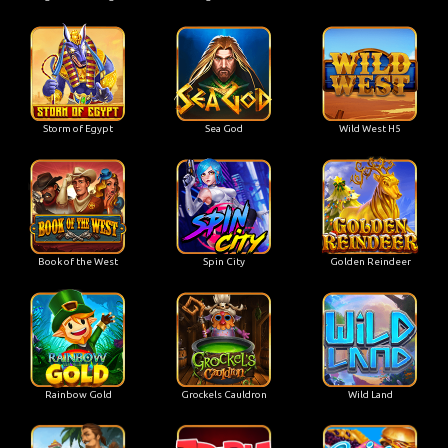
Storm of Egypt
Sea God
Wild West H5
Book of the West
Spin City
Golden Reindeer
Rainbow Gold
Grockels Cauldron
Wild Land