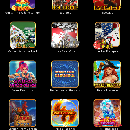
Baccarat
Year Of The Wild Wild Tiger
Roulette
Perfect Pairs Blackjack
Three Card Poker
Lucky7 Blackjack
Sword Warriors
Perfect Pairs Blackjack
Pirate Treasure
Jorgen From Bergen
Mega Phoenix
Five Princesses