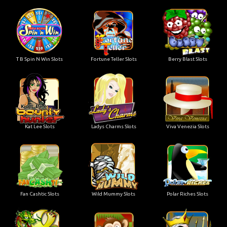
T B Spin N Win Slots
Fortune Teller Slots
Berry Blast Slots
Kat Lee Slots
Ladys Charms Slots
Viva Venezia Slots
Fan Cashtic Slots
Wild Mummy Slots
Polar Riches Slots