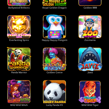
Bollywood Billions
Royal Golden Dragon
Golden 888
Everlasting Spins
Happy Happy Penguin
Zoomania
Panda Warrior
Golden Genie
Jawz
Wild Wild Witch
Lucky Panda H5
Wild Wild Tiger