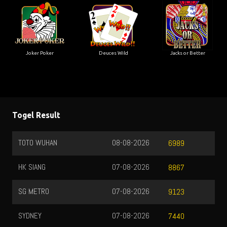
Joker Poker
Deuces Wild
Jacks or Better
Togel Result
TOTO WUHAN
08-08-2026
6989
HK SIANG
07-08-2026
8867
SG METRO
07-08-2026
9123
SYDNEY
07-08-2026
7440