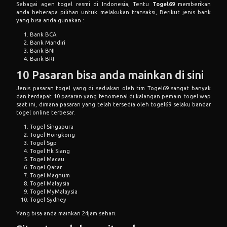
Sebagai agen togel resmi di Indonesia, Tentu
Togel69
memberikan
anda beberapa pilihan untuk melakukan transaksi, Berikut jenis bank
yang bisa anda gunakan :
Bank BCA
Bank Mandiri
Bank BNI
Bank BRI
10 Pasaran bisa anda mainkan di sini
Jenis pasaran togel yang di sediakan oleh tim Togel69 sangat banyak
dan terdapat 10 pasaran yang fenomenal di kalangan pemain togel wap
saat ini, dimana pasaran yang telah tersedia oleh togel69 selaku bandar
togel online terbesar.
Togel Singapura
Togel Hongkong
Togel Sgp
Togel Hk Siang
Togel Macau
Togel Qatar
Togel Magnum
Togel Malaysia
Togel MyMalaysia
Togel Sydney
Yang bisa anda mainkan 24jam sehari.