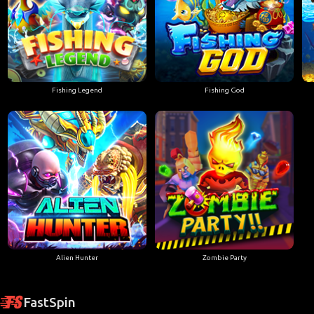
Fishing Legend
Fishing God
Alien Hunter
Zombie Party
FastSpin