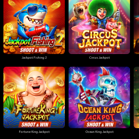
Jackpot Fishing 2
Circus Jackpot
Fortune King Jackpot
Ocean King Jackpot