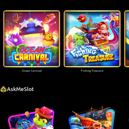
Ocean Carnival
Fishing Treasure
AskMeSlot